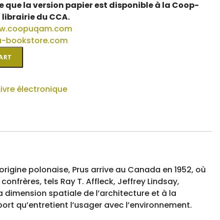
e que la version papier est disponible à la Coop-
 librairie du CCA.
ww.coopuqam.com
ca-bookstore.com
ART
Livre électronique
ure
origine polonaise, Prus arrive au Canada en 1952, où
confrères, tels Ray T. Affleck, Jeffrey Lindsay,
 dimension spatiale de l’architecture et à la
port qu’entretient l’usager avec l’environnement.