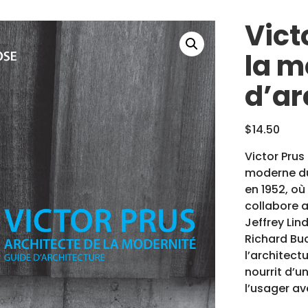
Vict
la m
d’ar
$
14.50
Victor Prus
moderne du
en 1952, où
collabore a
Jeffrey Lin
Richard Buc
l’architect
nourrit d’u
l’usager av