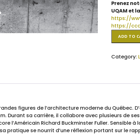
Prenez not
UQAM et la
https://w
https://c
Victor
ADD TO C
Prus
architecte
de
Category:
la
modernité
guide
d'architect
quantity
grandes figures de l’architecture moderne du Québec. D’
m. Durant sa carrière, il collabore avec plusieurs de ses 
re l’Américain Richard Buckminster Fuller. Sensible à la
 pratique se nourrit d’une réflexion portant sur le rap