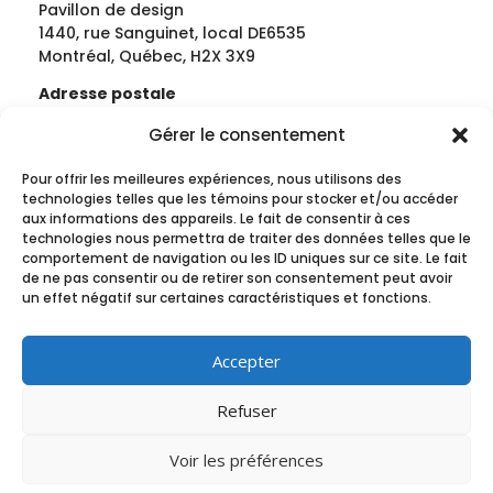
Pavillon de design
1440, rue Sanguinet, local DE6535
Montréal, Québec, H2X 3X9
Adresse postale
École de design | Université du Québec à
Gérer le consentement
MontréalCase postale 8888, succursale
Centre-Ville
Pour offrir les meilleures expériences, nous utilisons des
Montréal, Québec, H3C 3P8
technologies telles que les témoins pour stocker et/ou accéder
aux informations des appareils. Le fait de consentir à ces
Téléphone : 514-987-3000 (poste 3866)
technologies nous permettra de traiter des données telles que le
Télécopieur : 514-987-7717
comportement de navigation ou les ID uniques sur ce site. Le fait
de ne pas consentir ou de retirer son consentement peut avoir
un effet négatif sur certaines caractéristiques et fonctions.
Informations générales et secrétariat
info@docomomoquebec.ca
Accepter
Administration
soraya.bassil@docomomoquebec.ca
Refuser
Direction générale
france.vanlaethem@docomomoquebec.c
Voir les préférences
a