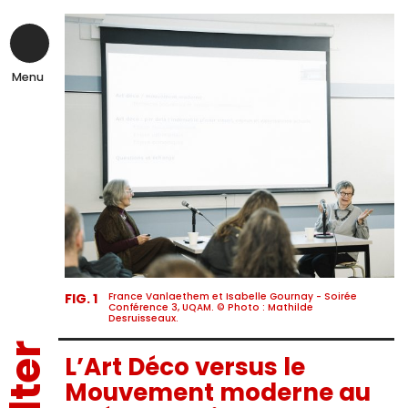
Skip
to
content
Menu
FIG. 1
France Vanlaethem et Isabelle Gournay - Soirée
Conférence 3, UQAM. © Photo : Mathilde
Desruisseaux.
L’Art Déco versus le
Mouvement moderne au