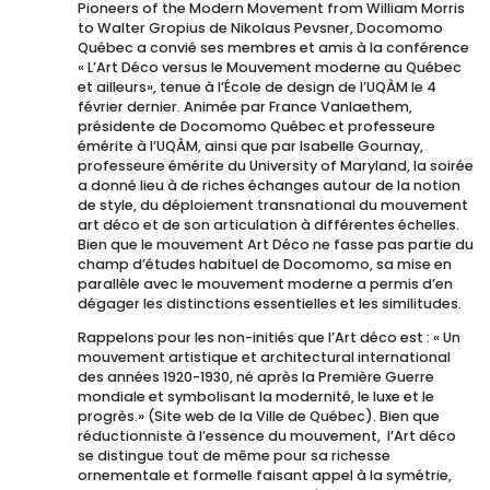
Pioneers of the Modern Movement from William Morris
to Walter Gropius de Nikolaus Pevsner, Docomomo
Québec a convié ses membres et amis à la conférence
« L’Art Déco versus le Mouvement moderne au Québec
et ailleurs», tenue à l’École de design de l’UQÀM le 4
février dernier. Animée par France Vanlaethem,
présidente de Docomomo Québec et professeure
émérite à l’UQÀM, ainsi que par Isabelle Gournay,
professeure émérite du University of Maryland, la soirée
a donné lieu à de riches échanges autour de la notion
de style, du déploiement transnational du mouvement
art déco et de son articulation à différentes échelles.
Bien que le mouvement Art Déco ne fasse pas partie du
champ d’études habituel de Docomomo, sa mise en
parallèle avec le mouvement moderne a permis d’en
dégager les distinctions essentielles et les similitudes.
Rappelons pour les non-initiés que l’Art déco est : « Un
mouvement artistique et architectural international
des années 1920-1930, né après la Première Guerre
mondiale et symbolisant la modernité, le luxe et le
progrès.» (Site web de la Ville de Québec). Bien que
réductionniste à l’essence du mouvement,
l’Art déco
se distingue tout de même pour sa richesse
ornementale et formelle faisant appel à la symétrie,