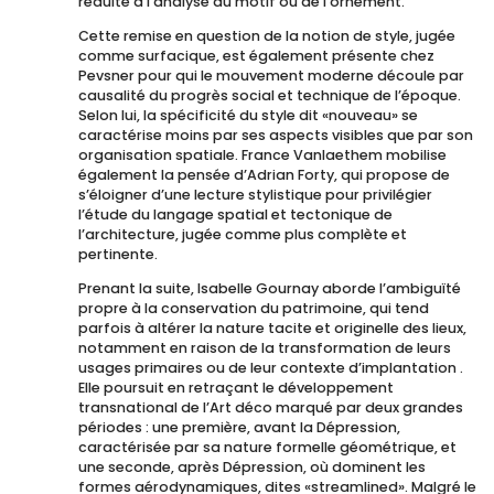
réduite à l’analyse du motif ou de l’ornement.
Cette remise en question de la notion de style, jugée
comme surfacique, est également présente chez
Pevsner pour qui le mouvement moderne découle par
causalité du progrès social et technique de l’époque.
Selon lui, la spécificité du style dit «nouveau» se
caractérise moins par ses aspects visibles que par son
organisation spatiale. France Vanlaethem mobilise
également la pensée d’Adrian Forty, qui propose de
s’éloigner d’une lecture stylistique pour privilégier
l’étude du langage spatial et tectonique de
l’architecture, jugée comme plus complète et
pertinente.
Prenant la suite, Isabelle Gournay aborde l’ambiguïté
propre à la conservation du patrimoine, qui tend
parfois à altérer la nature tacite et originelle des lieux,
notamment en raison de la transformation de leurs
usages primaires ou de leur contexte d’implantation .
Elle poursuit en retraçant le développement
transnational de l’Art déco marqué par deux grandes
périodes : une première, avant la Dépression,
caractérisée par sa nature formelle géométrique, et
une seconde, après Dépression, où dominent les
formes aérodynamiques, dites «streamlined». Malgré le