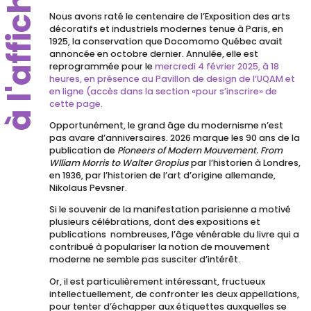
à l'affiche
Nous avons raté le centenaire de l’Exposition des arts
décoratifs et industriels modernes tenue à Paris, en
1925, la conservation que Docomomo Québec avait
annoncée en octobre dernier. Annulée, elle est
reprogrammée pour le
mercredi 4 février 2025, à 18
heures, en présence au Pavillon de design de l’UQAM et
en ligne (accès dan
s
la
section
«pour s’inscrire» de
cette page.
Opportunément, le grand âge du modernisme n’est
pas avare d’anniversaires. 2026 marque les 90 ans de la
publication de
Pioneers of Modern Mouvement. From
Wlliam Morris to Walter Gropius
par l’historien à Londres,
en 1936, par l’historien de l’art d’origine allemande,
Nikolaus Pevsner.
Si le souvenir de la manifestation parisienne a motivé
plusieurs célébrations, dont des expositions et
publications nombreuses, l’âge vénérable du livre qui a
contribué à populariser la notion de mouvement
moderne ne semble pas susciter d’intérêt.
Or, il est particulièrement intéressant, fructueux
intellectuellement, de confronter les deux appellations,
pour tenter d’échapper aux étiquettes auxquelles se