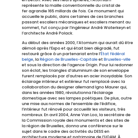
représente la maille conventionnelle du cristal de
fer agrandie 165 millards de fois. Ce monument qui
accueille le public, dans certaines de ces branches
passant escaliers mécaniques et escaliers menant au
sommet, fut conçu par l’ingénieur André Waterkeyn et
l’architecte André Polack.
Au début des années 2000, l’Atomium qui aurait dû être
démoli après l’Expo et qui était bien dégradé, fut
restauré grâce à un partenariat entre l’
État fédéral
belge
, la
Région de Bruxelles-Capitale
et
Bruxelles-ville
et sous la direction de l’agence Origin. Pour lui redonner
son éclat, les triangles d’aluminium de son enveloppe
furent remplacés par d’autres en acier inoxydable. Son
éclairage intérieur et extérieur fut remplacé avec la
collaboration du designer allemand Igno Maurer qui,
dans les années 1980, révolutionna l’éclairage
domestique avec ses lampes poétiques. De plus, outre
une mise aux normes de l’ensemble de l’édifice,
l’intérieur fut rénové pour accueillir les visiteurs, très
nombreux. En avril 2004, Anne Van Loo, la secrétaire de
la Commission royale des monuments et des sites de
la région de Bruxelles, donna une conférence sur le
sujet dans le cadre des activités du DESS en
architecture moderne et patrimoine de l’UQAM. À