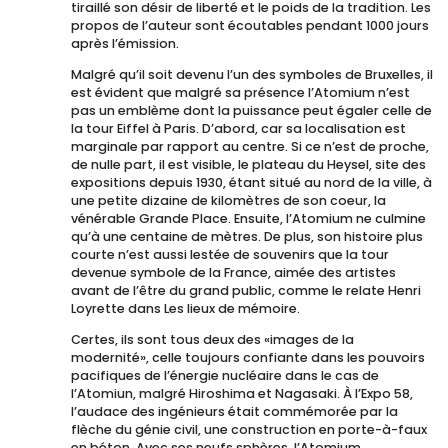
tiraillé son désir de liberté et le poids de la tradition. Les
propos de l’auteur sont écoutables pendant 1000 jours
après l’émission.
Malgré qu’il soit devenu l’un des symboles de Bruxelles, il
est évident que malgré sa présence l’Atomium n’est
pas un emblème dont la puissance peut égaler celle de
la tour Eiffel à Paris. D’abord, car sa localisation est
marginale par rapport au centre. Si ce n’est de proche,
de nulle part, il est visible, le plateau du Heysel, site des
expositions depuis 1930, étant situé au nord de la ville, à
une petite dizaine de kilomètres de son coeur, la
vénérable Grande Place. Ensuite, l’Atomium ne culmine
qu’à une centaine de mètres. De plus, son histoire plus
courte n’est aussi lestée de souvenirs que la tour
devenue symbole de la France, aimée des artistes
avant de l’être du grand public, comme le relate Henri
Loyrette dans Les lieux de mémoire.
Certes, ils sont tous deux des «images de la
modernité», celle toujours confiante dans les pouvoirs
pacifiques de l’énergie nucléaire dans le cas de
l’Atomiun, malgré Hiroshima et Nagasaki. À l’Expo 58,
l’audace des ingénieurs était commémorée par la
flèche du génie civil, une construction en porte-à-faux
en béton. Avec ses neufs sphères, l’Atomium