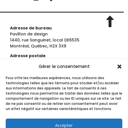
Adresse de bureau
Pavillon de design
1440, rue Sanguinet, local DE6535
Montréal, Québec, H2X 3X9
Adresse postale
École de design | Université du Québec à
Gérer le consentement
MontréalCase postale 8888, succursale
Centre-Ville
Pour offrir les meilleures expériences, nous utilisons des
Montréal, Québec, H3C 3P8
technologies telles que les témoins pour stocker et/ou accéder
aux informations des appareils. Le fait de consentir à ces
Téléphone : 514-987-3000 (poste 3866)
technologies nous permettra de traiter des données telles que le
Télécopieur : 514-987-7717
comportement de navigation ou les ID uniques sur ce site. Le fait
de ne pas consentir ou de retirer son consentement peut avoir
un effet négatif sur certaines caractéristiques et fonctions.
Informations générales et secrétariat
info@docomomoquebec.ca
Accepter
Administration