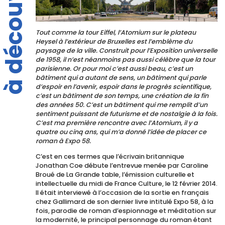
à découvrir
Tout comme la tour Eiffel, l’Atomium sur le plateau
Heysel à l’extérieur de Bruxelles est l’emblème du
paysage de la ville. Construit pour l’Exposition universelle
de 1958, il n’est néanmoins pas aussi célèbre que la tour
parisienne. Or pour moi c’est aussi beau, c’est un
bâtiment qui a autant de sens, un bâtiment qui parle
d’espoir en l’avenir, espoir dans le progrès scientifique,
c’est un bâtiment de son temps, une création de la fin
des années 50. C’est un bâtiment qui me remplit d’un
sentiment puissant de futurisme et de nostalgie à la fois.
C’est ma première rencontre avec l’Atomium, il y a
quatre ou cinq ans, qui m’a donné l’idée de placer ce
roman à Expo 58.
C’est en ces termes que l’écrivain britannique
Jonathan Coe débute l’entrevue menée par Caroline
Broué de La Grande table, l’émission culturelle et
intellectuelle du midi de France Culture, le 12 février 2014.
Il était interviewé à l’occasion de la sortie en français
chez Gallimard de son dernier livre intitulé Expo 58, à la
fois, parodie de roman d’espionnage et méditation sur
la modernité, le principal personnage du roman étant