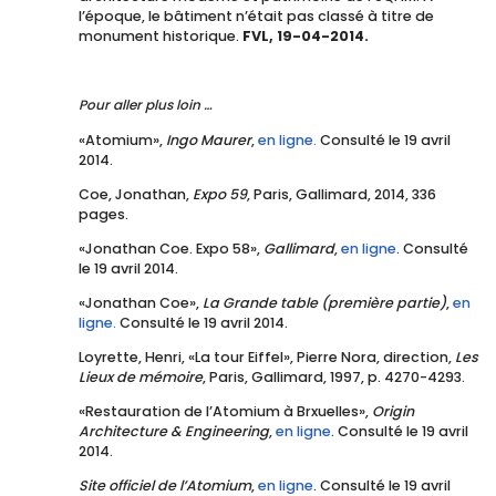
l’époque, le bâtiment n’était pas classé à titre de
monument historique.
FVL, 19-04-2014.
Pour aller plus loin …
«Atomium»,
Ingo Maurer
,
en ligne
.
Consulté le 19 avril
2014.
Coe, Jonathan,
Expo 59
, Paris, Gallimard, 2014, 336
pages.
«Jonathan Coe. Expo 58»,
Gallimard
,
en ligne
. Consulté
le 19 avril 2014.
«Jonathan Coe»,
La Grande table (première partie)
,
en
ligne.
Consulté le 19 avril 2014.
Loyrette, Henri, «La tour Eiffel», Pierre Nora, direction,
Les
Lieux de mémoire
, Paris, Gallimard, 1997, p. 4270-4293.
«Restauration de l’Atomium à Brxuelles»,
Origin
Architecture & Engineering
,
en ligne
. Consulté le 19 avril
2014.
Site officiel de l’Atomium
,
en ligne
. Consulté le 19 avril