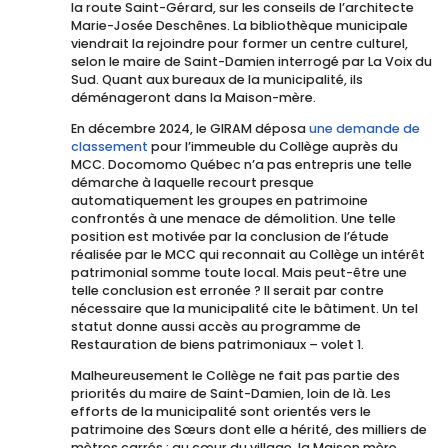
la route Saint-Gérard, sur les conseils de l’architecte
Marie-Josée Deschênes. La bibliothèque municipale
viendrait la rejoindre pour former un centre culturel,
selon le maire de Saint-Damien interrogé par La Voix du
Sud. Quant aux bureaux de la municipalité, ils
déménageront dans la Maison-mère.
En décembre 2024, le GIRAM déposa
une demande de
classement
pour l’immeuble du Collège auprès du
MCC. Docomomo Québec n’a pas entrepris une telle
démarche à laquelle recourt presque
automatiquement les groupes en patrimoine
confrontés à une menace de démolition. Une telle
position est motivée par la conclusion de l’étude
réalisée par le MCC qui reconnait au Collège un intérêt
patrimonial somme toute local. Mais peut-être une
telle conclusion est erronée ? Il serait par contre
nécessaire que la municipalité cite le bâtiment. Un tel
statut donne aussi accès au programme de
Restauration de biens patrimoniaux – volet 1.
Malheureusement le Collège ne fait pas partie des
priorités du maire de Saint-Damien, loin de là. Les
efforts de la municipalité sont orientés vers le
patrimoine des Sœurs dont elle a hérité, des milliers de
mètres carrés : au cœur du village, la Maison mère