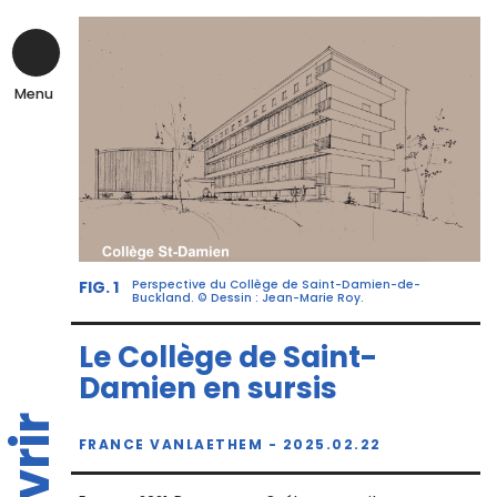
Skip
to
content
Menu
FIG. 1
Perspective du Collège de Saint-Damien-de-
Buckland. © Dessin : Jean-Marie Roy.
Le Collège de Saint-
Damien en sursis
FRANCE VANLAETHEM - 2025.02.22