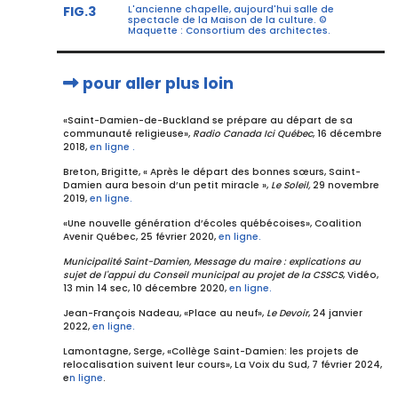
FIG.3
L'ancienne chapelle, aujourd'hui salle de
spectacle de la Maison de la culture. ©
Maquette : Consortium des architectes.
pour aller plus loin
«Saint-Damien-de-Buckland se prépare au départ de sa
communauté religieuse»,
Radio Canada Ici Québec
, 16 décembre
2018,
en ligne .
Breton, Brigitte, « Après le départ des bonnes sœurs, Saint-
Damien aura besoin d’un petit miracle »,
Le Soleil,
29 novembre
2019,
en ligne.
«Une nouvelle génération d’écoles québécoises», Coalition
Avenir Québec, 25 février 2020,
en ligne.
Municipalité Saint-Damien, Message du maire : explications au
sujet de l'appui du Conseil municipal au projet de la CSSCS
, Vidéo,
13 min 14 sec, 10 décembre 2020,
en ligne.
Jean-François Nadeau, «Place au neuf»,
Le Devoir
, 24 janvier
2022,
en ligne.
Lamontagne, Serge, «Collège Saint-Damien: les projets de
relocalisation suivent leur cours», La Voix du Sud, 7 février 2024,
e
n ligne
.