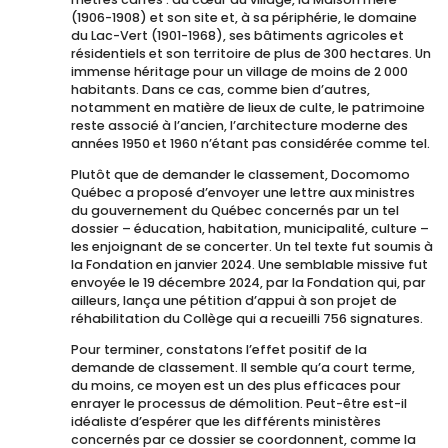
(1906-1908) et son site et, à sa périphérie, le domaine
du Lac-Vert (1901-1968), ses bâtiments agricoles et
résidentiels et son territoire de plus de 300 hectares. Un
immense héritage pour un village de moins de 2 000
habitants. Dans ce cas, comme bien d’autres,
notamment en matière de lieux de culte, le patrimoine
reste associé à l’ancien, l’architecture moderne des
années 1950 et 1960 n’étant pas considérée comme tel.
Plutôt que de demander le classement, Docomomo
Québec a proposé d’envoyer une lettre aux ministres
du gouvernement du Québec concernés par un tel
dossier – éducation, habitation, municipalité, culture –
les enjoignant de se concerter. Un tel texte fut soumis à
la Fondation en janvier 2024. Une semblable missive fut
envoyée le 19 décembre 2024, par la Fondation qui, par
ailleurs, lança une pétition d’appui à son projet de
réhabilitation du Collège qui a recueilli 756 signatures.
Pour terminer, constatons l’effet positif de la
demande de classement. Il semble qu’a court terme,
du moins, ce moyen est un des plus efficaces pour
enrayer le processus de démolition. Peut-être est-il
idéaliste d’espérer que les différents ministères
concernés par ce dossier se coordonnent, comme la