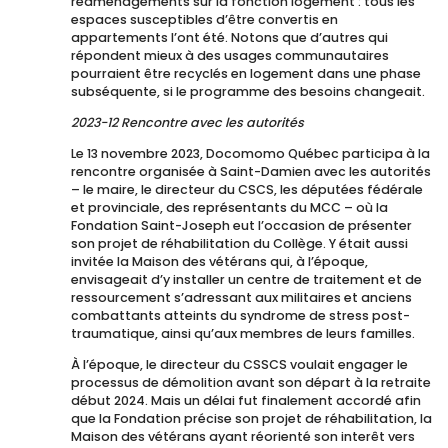
réaménagements sur la fonction logement : tous les
espaces susceptibles d’être convertis en
appartements l’ont été. Notons que d’autres qui
répondent mieux à des usages communautaires
pourraient être recyclés en logement dans une phase
subséquente, si le programme des besoins changeait.
2023-12 Rencontre avec les autorités
Le 13 novembre 2023, Docomomo Québec participa à la
rencontre organisée à Saint-Damien avec les autorités
– le maire, le directeur du CSCS, les députées fédérale
et provinciale, des représentants du MCC – où la
Fondation Saint-Joseph eut l’occasion de présenter
son projet de réhabilitation du Collège. Y était aussi
invitée la Maison des vétérans qui, à l’époque,
envisageait d’y installer un centre de traitement et de
ressourcement s’adressant aux militaires et anciens
combattants atteints du syndrome de stress post-
traumatique, ainsi qu’aux membres de leurs familles.
À l’époque, le directeur du CSSCS voulait engager le
processus de démolition avant son départ à la retraite
début 2024. Mais un délai fut finalement accordé afin
que la Fondation précise son projet de réhabilitation, la
Maison des vétérans ayant réorienté son interêt vers