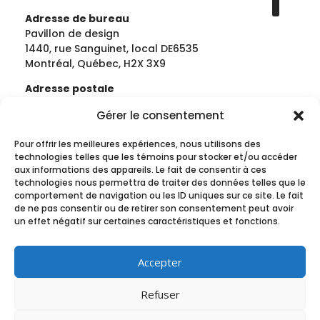
Adresse de bureau
Pavillon de design
1440, rue Sanguinet, local DE6535
Montréal, Québec, H2X 3X9
Adresse postale
École de design | Université du Québec à
Gérer le consentement
MontréalCase postale 8888, succursale
Centre-Ville
Pour offrir les meilleures expériences, nous utilisons des
Montréal, Québec, H3C 3P8
technologies telles que les témoins pour stocker et/ou accéder
aux informations des appareils. Le fait de consentir à ces
Téléphone : 514-987-3000 (poste 3866)
technologies nous permettra de traiter des données telles que le
Télécopieur : 514-987-7717
comportement de navigation ou les ID uniques sur ce site. Le fait
de ne pas consentir ou de retirer son consentement peut avoir
un effet négatif sur certaines caractéristiques et fonctions.
Informations générales et secrétariat
info@docomomoquebec.ca
Accepter
Administration
soraya.bassil@docomomoquebec.ca
Refuser
Direction générale
france.vanlaethem@docomomoquebec.c