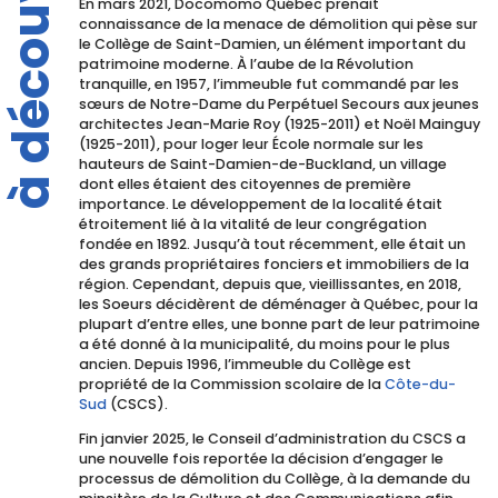
à découvrir
En mars 2021, Docomomo Québec prenait
connaissance de la menace de démolition qui pèse sur
le Collège de Saint-Damien, un élément important du
patrimoine moderne. À l’aube de la Révolution
tranquille, en 1957, l’immeuble fut commandé par les
sœurs de Notre-Dame du Perpétuel Secours aux jeunes
architectes Jean-Marie Roy (1925-2011) et Noël Mainguy
(1925-2011), pour loger leur École normale sur les
hauteurs de Saint-Damien-de-Buckland, un village
dont elles étaient des citoyennes de première
importance. Le développement de la localité était
étroitement lié à la vitalité de leur congrégation
fondée en 1892. Jusqu’à tout récemment, elle était un
des grands propriétaires fonciers et immobiliers de la
région. Cependant, depuis que, vieillissantes, en 2018,
les Soeurs décidèrent de déménager à Québec, pour la
plupart d’entre elles, une bonne part de leur patrimoine
a été donné à la municipalité, du moins pour le plus
ancien. Depuis 1996, l’immeuble du Collège est
propriété de la Commission scolaire de la
Côte-du-
Sud
(CSCS).
Fin janvier 2025, le Conseil d’administration du CSCS a
une nouvelle fois reportée la décision d’engager le
processus de démolition du Collège, à la demande du